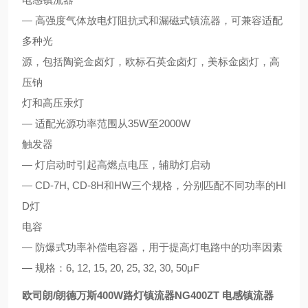
— 高强度气体放电灯阻抗式和漏磁式镇流器，可兼容适配
多种光
源，包括陶瓷金卤灯，欧标石英金卤灯，美标金卤灯，高
压钠
灯和高压汞灯
— 适配光源功率范围从35W至2000W
触发器
— 灯启动时引起高燃点电压，辅助灯启动
— CD-7H, CD-8H和HW三个规格，分别匹配不同功率的HI
D灯
电容
— 防爆式功率补偿电容器，用于提高灯电路中的功率因素
— 规格：6, 12, 15, 20, 25, 32, 30, 50μF
欧司朗/朗德万斯400W路灯镇流器NG400ZT 电感镇流器