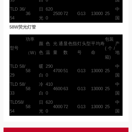
TLD 36/
日
620
中
36
2500
72
G13
13000
25
54
光
0
国
58W荧光灯管
功率
包装
颜
色
光通
显色指
灯头型
平均寿
产
型号
(个/
色
温
量
数
号
命
地
（W）
箱)
TLD 58/
暖
290
中
58
4700
51
G13
13000
25
29
白
0
国
TLD 58/
冷
410
中
58
4600
63
G13
13000
25
33
白
0
国
TLD58/
日
620
中
58
4000
72
G13
13000
25
54
光
0
国