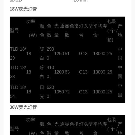
18W荧光灯管
功率
包装
颜
色
光通
显色指
灯头型
平均寿
产
型号
(个/
色
温
量
数
号
命
地
（W）
箱)
TLD 18/
暖
290
中
18
1250
51
G13
13000
25
29
白
0
国
TLD 18/
冷
410
中
18
1200
63
G13
13000
25
33
白
0
国
中
TLD 18/
日
620
18
1050
72
G13
13000
25
国
54
光
0
30W荧光灯管
功率
包装
颜
色
光通
显色指
灯头型
平均寿
产
型号
(个/
色
温
量
数
号
命
地
（W）