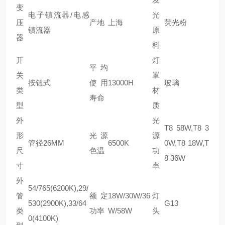
变
电子镇流器/电感
光
压
产地
上海
荧光粉
镇流器
原
器
料
开
灯
平均
关
罩
按钮式
使用
13000H
玻璃
类
材
寿命
型
质
外
光
T8 58W,T8 3
形
光源
源
管径26MM
6500K
0W,T8 18W,T
尺
色温
功
8 36W
寸
率
外
54/765(6200K),29/
管
额定
18W/30W/36
灯
530(2900K),33/64
G13
类
功率
W/58W
头
0(4100K)