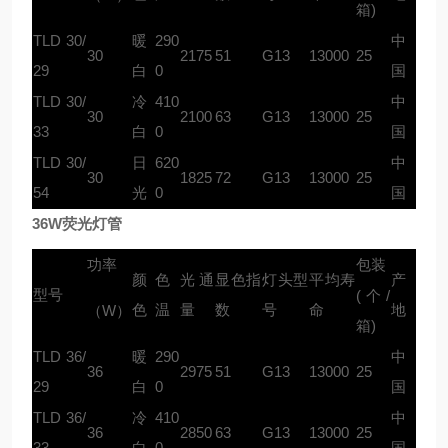
箱)
TLD 30/
暖
290
中
30
2175
51
G13
13000
25
29
白
0
国
TLD 30/
冷
410
中
30
2100
63
G13
13000
25
33
白
0
国
TLD 30/
日
620
中
30
1825
72
G13
13000
25
54
光
0
国
36W荧光灯管
功率
包装
颜
色
光通
显色指
灯头型
平均寿
产
型号
(个/
色
温
量
数
号
命
地
（W）
箱)
TLD 36/
暖
290
中
36
2975
51
G13
13000
25
29
白
0
国
TLD 36/
冷
410
中
36
2850
63
G13
13000
25
33
白
0
国