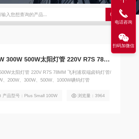
S-ZFZD-E3WSA/XFZ-Y3SSAD
佛山照明LED泛光灯
明欣系
电话咨询
扫码加微信
飞利浦碘钨灯管100W 200W 300W 500W太阳灯管 220V R7S 78MM
 500W太阳灯管 220V R7S 78MM 飞利浦双端卤钨灯管/
、200W、300W、500W、1000W碘钨灯管
产品型号：Plus Small 100W
浏览量：3964