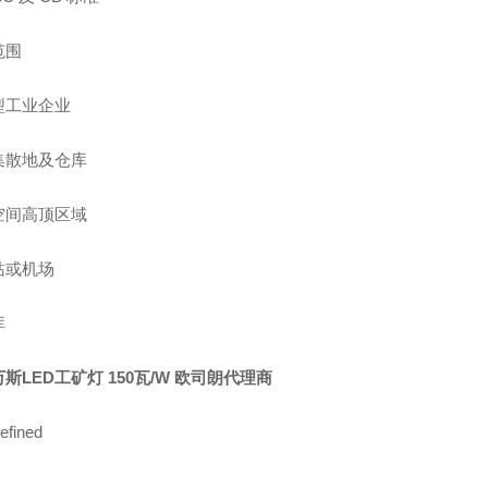
范围
型工业企业
集散地及仓库
空间高顶区域
站或机场
库
斯LED工矿灯 150瓦/W 欧司朗代理商