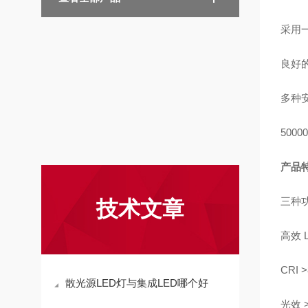
采用
良好的
多种
500
产品
三种功
技术文章
高效
CRI >
散光源LED灯与集成LED哪个好
光效