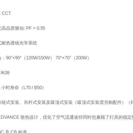
K CCT
高品质驱动: PF > 0.95
式耐热透镜光学系统
：90°×90°（120W/150W）
70°×70°（200W）
 IK08
小时寿命（L70 / B50）
吊链式安装、吊杆式安装及吸顶式安装（吸顶式安装需另购配件）（
EDVANCE
散热设计，优化了空气流通途径同时也兼顾了灯具的稳定
3C
及
CB
标准