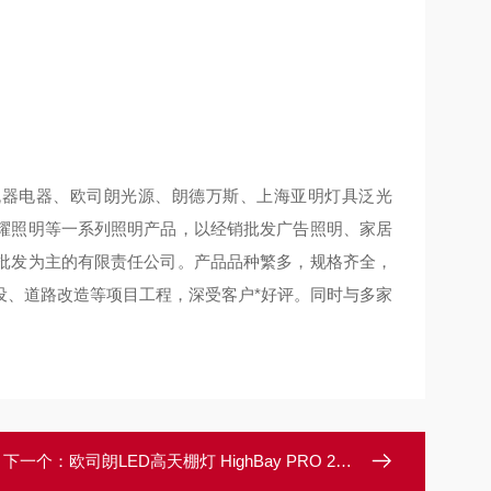
器电器、欧司朗光源、朗德万斯、上海亚明灯具泛光
耀照明等一系列照明产品，以经销批发广告照明、家居
批发为主的有限责任公司。产品品种繁多，规格齐全，
设、道路改造等项目工程，深受客户*好评。同时与多家
下一个：
欧司朗LED高天棚灯 HighBay PRO 200W