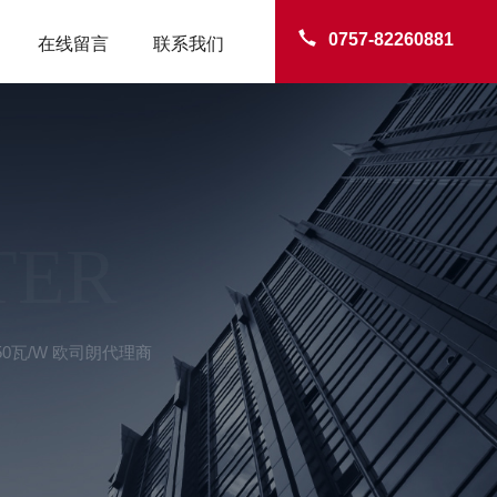
0757-82260881
在线留言
联系我们
TER
50瓦/W 欧司朗代理商