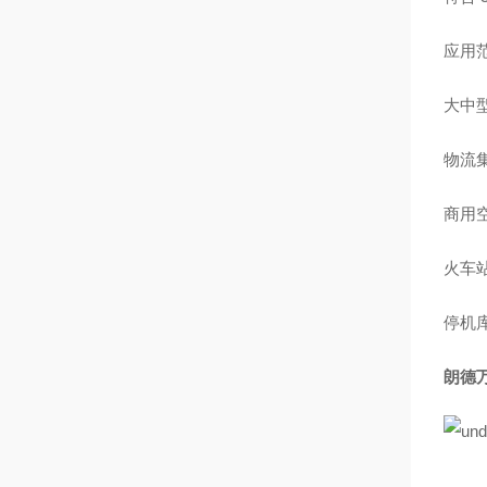
应用
大中
物流
商用
火车
停机
朗德万