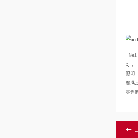
佛山
灯，
照明
能满
零售