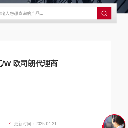
S-ZFZD-E3WSA/XFZ-Y3SSAD
佛山照明LED泛光灯
明欣系
瓦/W 欧司朗代理商
更新时间：2025-04-21