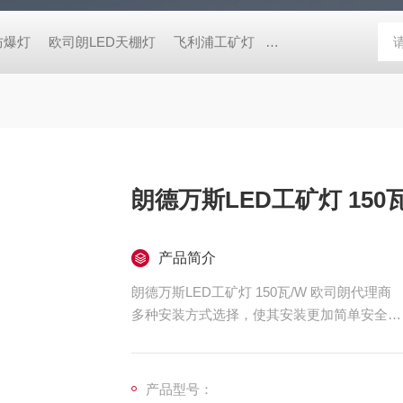
防爆灯
欧司朗LED天棚灯
飞利浦工矿灯
消防应急雷士双头应急灯 L
朗德万斯LED工矿灯 150
产品简介
朗德万斯LED工矿灯 150瓦/W 欧司朗代理商
多种安装方式选择，使其安装更加简单安全
采用一体式散热及高光效设计，品质可靠
产品型号：