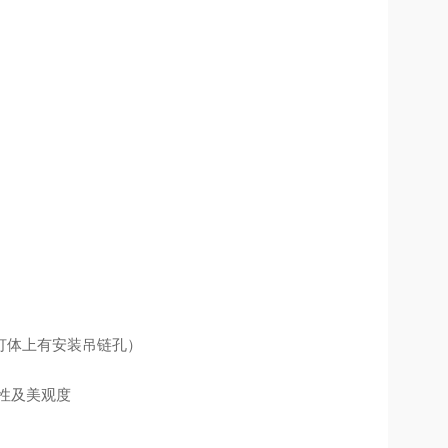
灯体上有安装吊链孔）
性及美观度