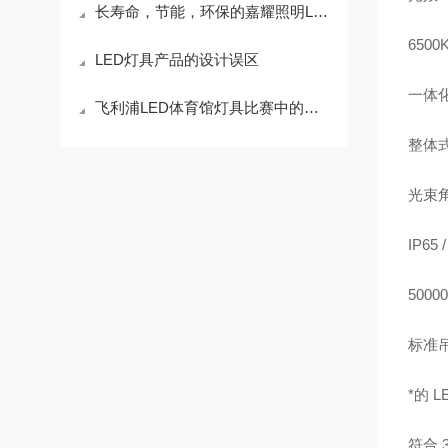
长寿命，节能，环保的嘉耀照明LED灯具
6500
LED灯具产品的设计误区
一体化
飞利浦LED体育馆灯具比赛中的亮点
整体
光束角
IP65 /
50000
标准
*的
L
符合