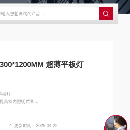
S-ZFZD-E3WSA/XFZ-Y3SSAD
佛山照明LED泛光灯
明欣系
300*1200MM 超薄平板灯
薄平板灯
提高室内照明质量
更新时间：2025-04-22