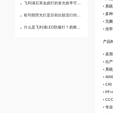
飞利浦石英金卤灯的发光效率可高达多少
• 系
• 多种
欧司朗荧光灯是目前比较流行的灯饰款式之一
• 
什么是飞利浦LED防爆灯？易燃易爆场所灯具
• 光
产品
• 采
• 出
• 系
• 40
• CRI
• PF>
• CC
• 专