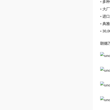
• 
• 大
• 进
• 
• 30
朗德万