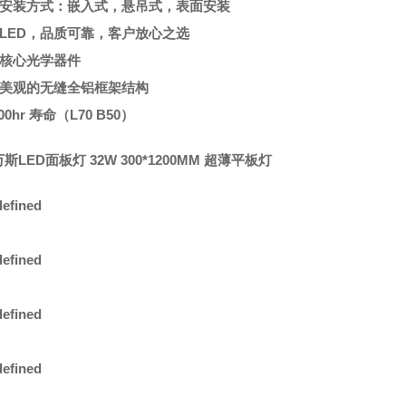
多种安装方式：嵌入式，悬吊式，表面安装
厂LED，品质可靠，客户放心之选
口核心光学器件
典雅美观的无缝全铝框架结构
,000hr 寿命（L70 B50）
斯LED面板灯 32W 300*1200MM 超薄平板灯