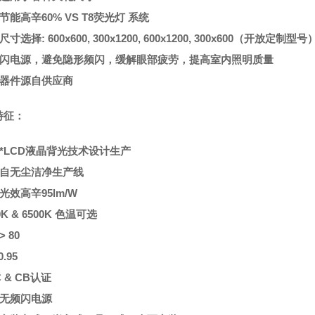
统节能高辛60% VS T8荧光灯 系统
尺寸选择: 600x600, 300x1200, 600x1200, 300x600（开放定制型号
无频闪电源，避免隐形频闪，缓解眼部疲劳，提高室内照明质量
学器件源自供应商
特征：
用*LCD液晶背光技术设计生产
产自无尘洁净生产线
统光效高辛95lm/W
00K & 6500K 色温可选
 > 80
0.95
C & CB认证
业无频闪电源