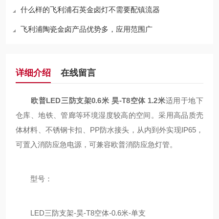
什么样的飞利浦石英金卤灯不需要配镇流器
飞利浦陶瓷金卤产品优势多，应用范围广
详细介绍
在线留言
欧普LED三防支架
0.6米 昊-T8空体 1.2米
适用于地下
仓库、地铁、管廊等环境湿度较高的空间。采用高品质壳
体材料、不锈钢卡扣、PP防水接头，从内到外实现IP65，
可置入消防应急电源，可兼容欧普消防应急灯管。
型号：
LED三防支架-昊-T8空体-0.6米-单支