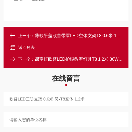
薄款平盖欧普带罩LED空体支架T8 0.6米 1.2米单双管
上一个：
返回列表
课室灯欧普LED护眼教室灯具T8 1.2米 36W黑板支架
下一个：
在线留言