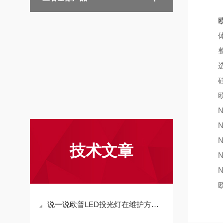
体积
整个
选用
硅钢
欧司
NG4
NG2
NG1
技术文章
NG7
NG3
欧司朗
说一说欧普LED投光灯在维护方面的注意事项