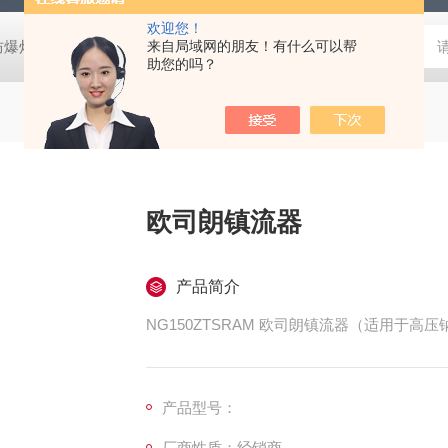
欢迎您！
防爆灯
欧司朗LED天棚灯
来自局域网的朋友！有什么可以帮
飞利浦工矿灯
消防应急雷士双头应急灯 L
助您的吗？
欧司朗镇流器
产品简介
NG150ZTSRAM 欧司朗镇流器（适用于高
产品型号：
厂商性质：经销商