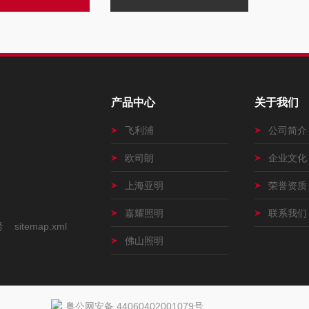
产品中心
关于我们
飞利浦
公司简介
欧司朗
企业文化
上海亚明
荣誉资质
嘉耀照明
联系我们
号
sitemap.xml
佛山照明
粤公网安备 44060402001079号