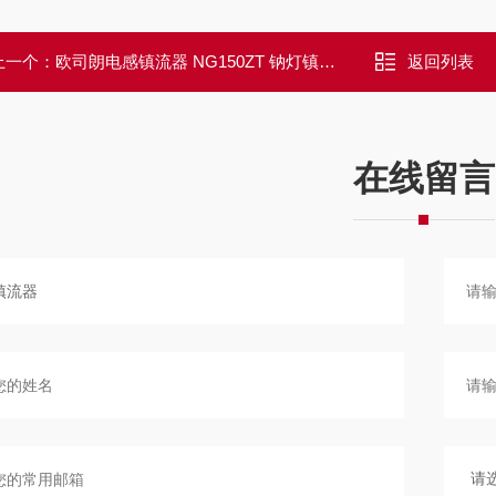
上一个：
欧司朗电感镇流器 NG150ZT 钠灯镇流器
返回列表
在线留言