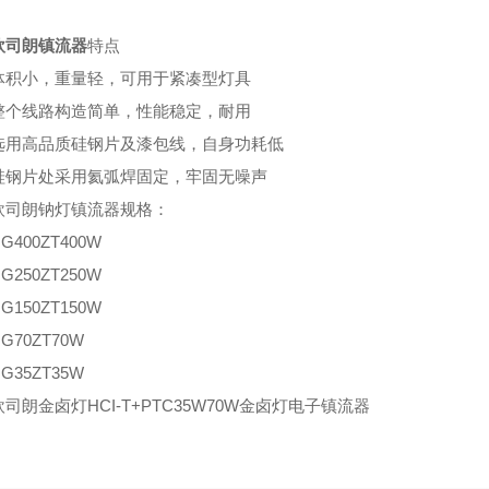
欧司朗镇流器
特点
小，重量轻，可用于紧凑型灯具
线路构造简单，性能稳定，耐用
高品质硅钢片及漆包线，自身功耗低
片处采用氦弧焊固定，牢固无噪声
朗钠灯镇流器规格：
00ZT400W
50ZT250W
50ZT150W
0ZT70W
5ZT35W
金卤灯HCI-T+PTC35W70W金卤灯电子镇流器