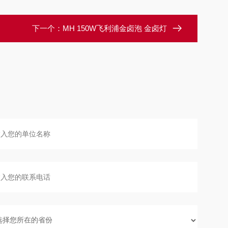
下一个：
MH 150W飞利浦金卤泡 金卤灯