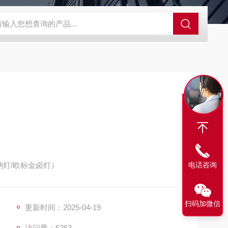
S-ZFZD-E3WSA/XFZ-Y3SSAD
佛山照明LED泛光灯
明欣系
压钠灯/欧标金卤灯）
电话咨询
扫码加微信
更新时间：2025-04-19
访问量：6263