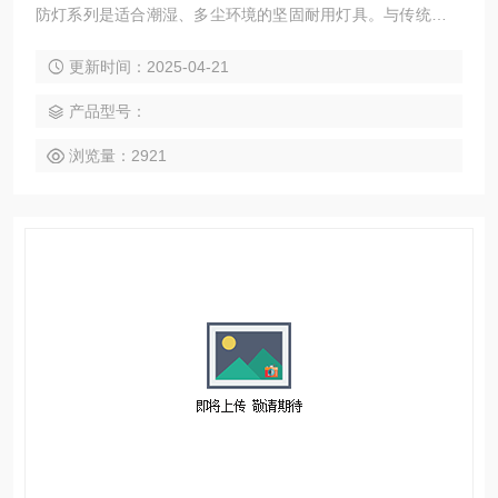
防灯系列是适合潮湿、多尘环境的坚固耐用灯具。与传统的荧
光灯管相比，LED技术具有的节能性能。ECOFITZ防水灯系列
更新时间：2025-04-21
是取代半露天式应用中的常规防水灯的理想选择。
产品型号：
浏览量：2921