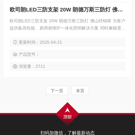
欧司朗LED三防支架 20W 朗德万斯三防灯 佛山经销商
欧司朗LED三防支架 20W 朗德万斯三防灯 佛山经销商 为客户
提供集高性能、易用易维护一体化照明解决方案 同时兼顾需要
三防灯的新建与替换项目 *的结构设计在提升了产品的牢固度
更新时间：2025-04-21
及防尘防水的性能
产品型号：
浏览量：2711
下一页
末页
扫码加微信，了解最新动态