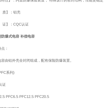
品特点】：内置防爆保险装置； 特殊设计的密封结构；性能更稳定
 质】：铝壳
 证】：CQC认证
朗防爆式电容 补偿电容
特点：
电容由铝外壳全封闭组成，配有保险防爆装置。
PFC系列)
认证
2.S PFC6.S PFC12.S PFC20.S