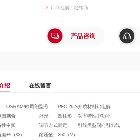
厂商性质：经销商
产品咨询
介绍
在线留言
OSRAM/欧司朗
型号
PFC 25.S
介质材料
铝电解
范围
耦合
外形
圆柱形
功率特性
中功率
特性
中频
调节方式
固定
引线类型
同向引出线
偏差
±5（%）
耐压值
250（V）