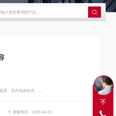
S-ZFZD-E3WSA/XFZ-Y3SSAD
佛山照明LED泛光灯
明欣系
容
装置。其外包装铝壳。
性能更稳定。
更新时间：2025-04-19