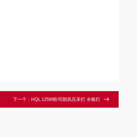
下一个：
HQL 125W欧司朗高压汞灯 水银灯