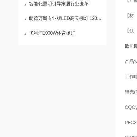
【产
智能化照明引导家居行业变革
【材
朗德万斯专业版LED高天棚灯 120W 150W 200W
【认
飞利浦1000W体育场灯
欧司
产品
工作
铝壳(
CQC
PFC3