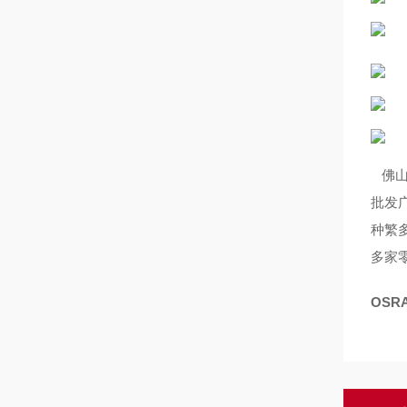
佛山
批发
种繁
多家
OSR