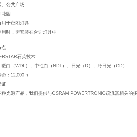
区、公共广场
和花园
合用于密闭灯具
使用时，需安装在合适灯具中
特点
ERSTAR石英技术
：暖白（WDL）、中性白（NDL）、日光（D）、冷日光（CD）
：12,000 h
保证
种光源产品，我们提供与OSRAM POWERTRONIC镇流器相关的