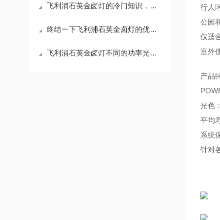
飞利浦石英金卤灯的冷门知识，你知道几个？
行人
公园
终结一下飞利浦石英金卤灯的优缺点有哪些
仅适
室外
飞利浦石英金卤灯不同的功率光源对应不同功率的镇流器
产品
POW
光色
平均寿命
系统
针对各