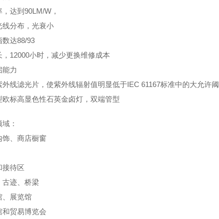
，达到90LM/W，
光线分布，光衰小
数达88/93
，12000小时，减少更换维修成本
启能力
外线滤光片，使紫外线辐射值明显低于IEC 61167标准中的大允许
型欧标高显色性石英金卤灯，双端管型
领域：
内饰、商店橱窗
和接待区
、古迹、桥梁
馆、展览馆
馆和贸易博览会