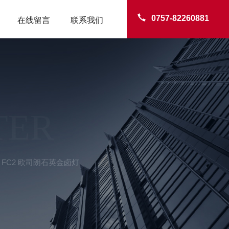
0757-82260881
在线留言
联系我们
TER
0W FC2 欧司朗石英金卤灯