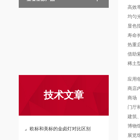
高效率
均匀
显色指
寿命长
热重
借助紫
稀土
应用
商店
技术文章
商场
门厅
建筑
博物
欧标和美标的金卤灯对比区别
展览