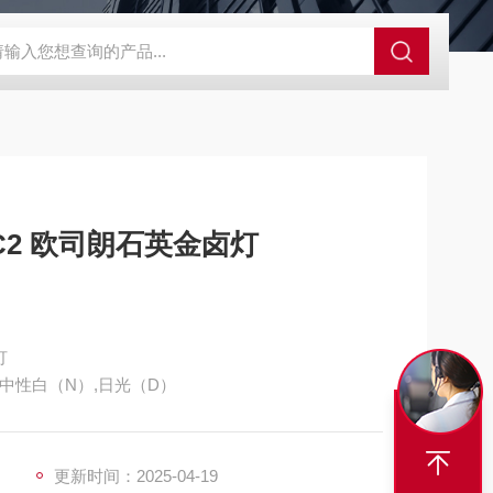
S-ZFZD-E3WSA/XFZ-Y3SSAD
佛山照明LED泛光灯
明欣系
W FC2 欧司朗石英金卤灯
灯
：中性白（N）,日光（D）
更新时间：2025-04-19