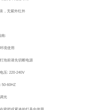
无汞，无紫外红外
南:
内环境使用
换灯泡前请先切断电源
电压: 220-240V
 50-60HZ
可调光
不可在密闭或紧凑的灯具中使用