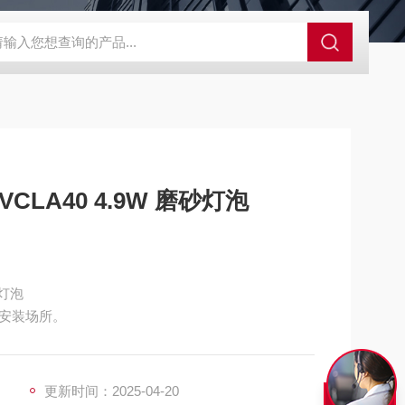
S-ZFZD-E3WSA/XFZ-Y3SSAD
佛山照明LED泛光灯
明欣系
CLA40 4.9W 磨砂灯泡
砂灯泡
安装场所。
更新时间：2025-04-20