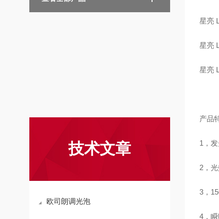
星亮 L
星亮 L
星亮 L
产品
1，发
技术文章
2，光
3，1
欧司朗调光泡
4，