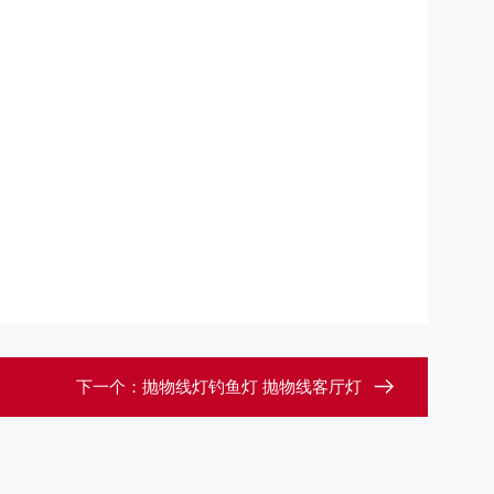
下一个：
抛物线灯钓鱼灯 抛物线客厅灯