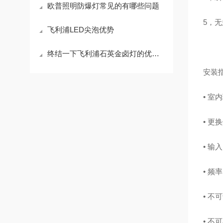
欧普照明防爆灯常见的有哪些问题
5，
飞利浦LED尖泡优势
终结一下飞利浦石英金卤灯的优缺点有哪些
安装指
• 室
• 更
• 输入
• 频率:
• 不
• 