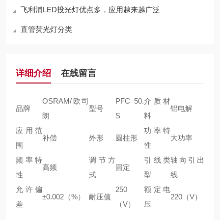
飞利浦LED投光灯优点多，应用越来越广泛
直管荧光灯分类
详细介绍
在线留言
OSRAM/欧司
PFC 50.
介质材
品牌
型号
铝电解
朗
S
料
应用范
功率特
补偿
外形
圆柱形
大功率
围
性
频率特
调节方
引线类
轴向引出
高频
固定
性
式
型
线
允许偏
250
额定电
±0.002（%）
耐压值
220（V）
差
（V）
压