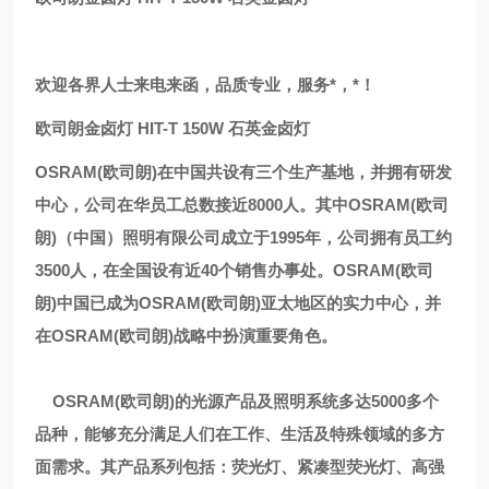
欢迎各界人士来电来函，品质专业，服务*，*！
欧司朗金卤灯 HIT-T 150W 石英金卤灯
OSRAM(
欧司朗
)
在中国共设有三个生产基地，并拥有研发
中心，公司在华员工总数接近
8000
人。其中
OSRAM(
欧司
朗
)
（中国）照明有限公司成立于
1995
年，公司拥有员工约
3500
人，在全国设有近
40
个销售办事处。
OSRAM(
欧司
朗
)
中国已成为
OSRAM(
欧司朗
)
亚太地区的实力中心，并
在
OSRAM(
欧司朗
)
战略中扮演重要角色。
OSRAM(
欧司朗
)
的光源产品及照明系统多达
5000
多个
品种，能够充分满足人们在工作、生活及特殊领域的多方
面需求。其产品系列包括：荧光灯、紧凑型荧光灯、高强