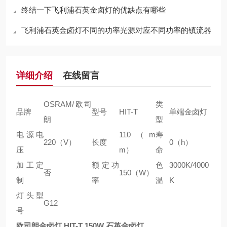
终结一下飞利浦石英金卤灯的优缺点有哪些
飞利浦石英金卤灯不同的功率光源对应不同功率的镇流器
详细介绍
在线留言
OSRAM/欧司
类
品牌
型号
HIT-T
单端金卤灯
朗
型
电源电
110（m
寿
220（V）
长度
0（h）
压
m）
命
加工定
额定功
色
3000K/4000
否
150（W）
制
率
温
K
灯头型
G12
号
欧司朗金卤灯 HIT-T 150W 石英金卤灯