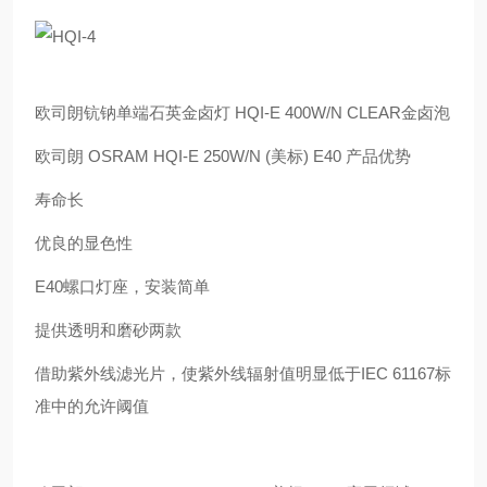
欧司朗钪钠单端石英金卤灯 HQI-E 400W/N CLEAR金卤泡
欧司朗 OSRAM HQI-E 250W/N (美标) E40 产品优势
寿命长
优良的显色性
E40螺口灯座，安装简单
提供透明和磨砂两款
借助紫外线滤光片，使紫外线辐射值明显低于IEC 61167标
准中的允许阈值