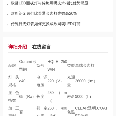
欧普LED面板灯与传统照明技术相比优势明显
欧司朗金卤灯比普通金卤灯光效高20%
传统日光灯管如何更换成欧司朗LED灯管
详细介绍
在线留言
Osram/欧
HQI-E 250
品牌
型号
类型
单端金卤灯
司朗
W/N
灯头
电源
光通
e40
220（V）
36000（lm）
规格
电压
量
显色
280（m
65（Ra）
长度
寿命
9000（h）
指数
m）
加工
额定
250、400
CLEAR透明,COAT
否
色温
定制
功率
（W）
ED涂粉