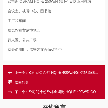
欧司朗 OSRAM HQI-E 250W/N (美标) E40 应用领域
会议室、视听中心、图书馆
工厂和车间
展览馆和贸易博览会
行人区、公共广场
室外使用时，需安装在合适灯具中
欧司朗金卤灯 HQI-E 400W/N/SI 钪钠单端石英金卤灯 JLZ 400KN.E
上一个：
返回列表
欧司朗涂粉欧标金卤泡 HQI-E 400W/D COATED JLZ 400.ED
下一个：
在线留言