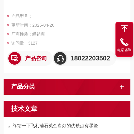
寿命长
优良的显色性
产品型号：
E40螺口灯座，安装简单
更新时间：2025-04-20
提供透明和磨砂两款
借助紫外线滤光片，使紫外线辐射值明显低于IEC 61167标准中
厂商性质：经销商
的允许阈值
访问量：3127
电话咨询
18022203502
产品咨询
产品分类
技术文章
终结一下飞利浦石英金卤灯的优缺点有哪些