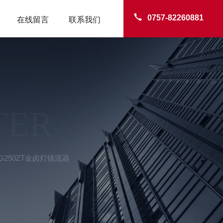
0757-82260881
在线留言
联系我们
TER
250ZT金卤灯镇流器