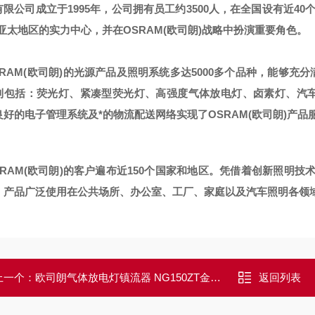
限公司成立于1995年，公司拥有员工约3500人，在全国设有近40个
)亚太地区的实力中心，并在OSRAM(欧司朗)战略中扮演重要角色。
AM(
欧司朗)的光源产品及照明系统多达5000多个品种，能够充
列包括：荧光灯、紧凑型荧光灯、高强度气体放电灯、卤素灯、汽
良好的电子管理系统及*的物流配送网络实现了OSRAM(欧司朗)产品
AM(
欧司朗)的客户遍布近150个国家和地区。凭借着创新照明技术
，产品广泛使用在公共场所、办公室、工厂、家庭以及汽车照明各领
上一个：
欧司朗气体放电灯镇流器 NG150ZT金卤灯镇流器
返回列表