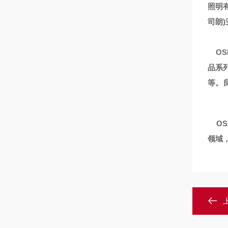
照明有
司朗
OSR
品系
等。
OSR
领域