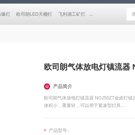
防爆灯
欧司朗LED天棚灯
飞利浦工矿灯
消防应急雷士双头应急灯 L
欧司朗气体放电灯镇流器 N
产品简介
欧司朗气体放电灯镇流器 NG250ZT金卤灯镇
体积小，重量轻，可以用于紧凑型灯具
整个线路构造简单，性能稳定，耐用
选用高品质硅钢片及漆包线，自身功耗低
产品型号：