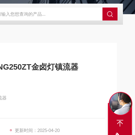
S-ZFZD-E3WSA/XFZ-Y3SSAD
佛山照明LED泛光灯
明欣系
G250ZT金卤灯镇流器
流器
更新时间：2025-04-20