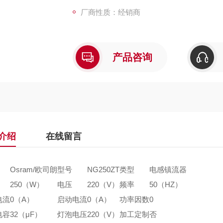
厂商性质：经销商
产品咨询
介绍
在线留言
Osram/欧司朗
型号
NG250ZT
类型
电感镇流器
250（W）
电压
220（V）
频率
50（HZ）
电流
0（A）
启动电流
0（A）
功率因数
0
电容
32（μF）
灯泡电压
220（V）
加工定制
否