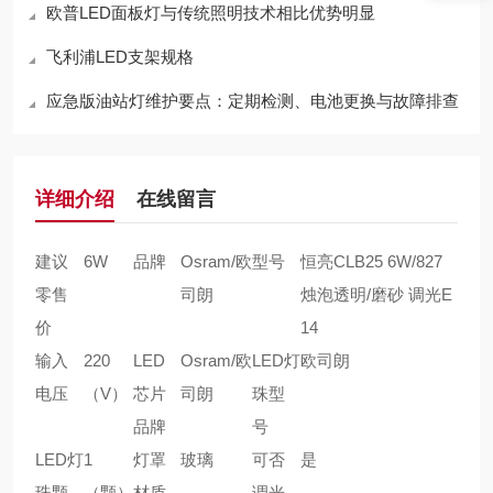
欧普LED面板灯与传统照明技术相比优势明显
飞利浦LED支架规格
应急版油站灯维护要点：定期检测、电池更换与故障排查
详细介绍
在线留言
建议
6W
品牌
Osram/欧
型号
恒亮CLB25 6W/827
零售
司朗
烛泡透明/磨砂 调光E
价
14
输入
220
LED
Osram/欧
LED灯
欧司朗
电压
（V）
芯片
司朗
珠型
品牌
号
LED灯
1
灯罩
玻璃
可否
是
珠颗
（颗）
材质
调光