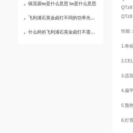
镇流器tw是什么意思 tw是什么意思
QTz8
QTz8
飞利浦石英金卤灯不同的功率光源对应不同功率的镇流器
性能
什么样的飞利浦石英金卤灯不需要配镇流器
1.
寿
2.
CE
3.
适
4.
扁
5.
预
6.
灯