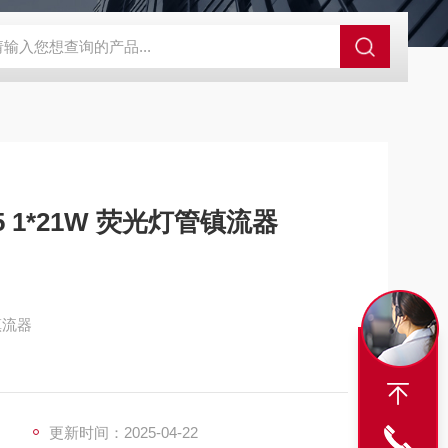
S-ZFZD-E3WSA/XFZ-Y3SSAD
佛山照明LED泛光灯
明欣系
 1*21W 荧光灯管镇流器
镇流器
具内
更新时间：2025-04-22