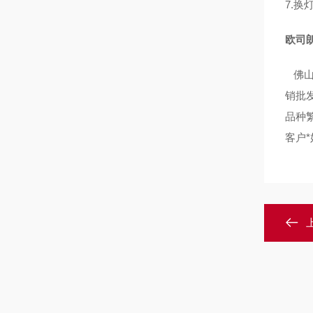
7.
换
欧司朗
佛山
销批
品种
客户