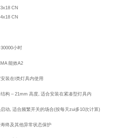
 3x18 CN
 4x18 CN
：
命
30000
小时
LMA
能效
A2
宜安装在
I
类灯具内使用
平结构
– 21mm
高度
,
适合安装在紧凑型灯具内
热启动
,
适合频繁开关的场合
(
按每天zui多
10
次计算
)
管寿终及其他异常状态保护