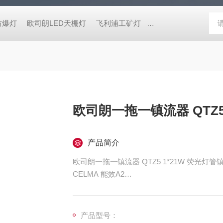
防爆灯
欧司朗LED天棚灯
飞利浦工矿灯
消防应急雷士双头应急灯 L
欧司朗一拖一镇流器 QTZ5
产品简介
欧司朗一拖一镇流器 QTZ5 1*21W 荧光灯管
CELMA 能效A2
适宜安装在I类灯具内使用
扁平结构 – 21mm 高度, 适合安装在紧凑型灯
产品型号：