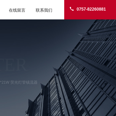
0757-82260881
在线留言
联系我们
TER
1*21W 荧光灯管镇流器