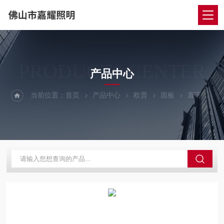
PRODUCTS CENTER
产品中心
当前位置：
首页
产品中心
欧普
面板
直下式欧普众系列LED面板灯 12W 24W 36W 72W