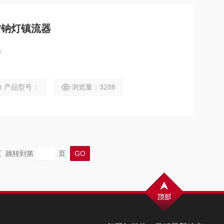
0W钠灯镇流器
具
产品型号：
浏览量：3288
末页 跳转到第
页