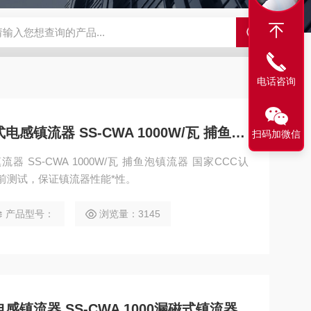
S-ZFZD-E3WSA/XFZ-Y3SSAD
佛山照明LED泛光灯
明欣系
电话咨询
STARSENSE/斯塔森漏磁式电感镇流器 SS-CWA 1000W/瓦 捕鱼泡镇流器
扫码加微信
流器 SS-CWA 1000W/瓦 捕鱼泡镇流器 国家CCC认
厂前测试，保证镇流器性能*性。
产品型号：
浏览量：3145
电感镇流器 SS-CWA 1000漏磁式镇流器