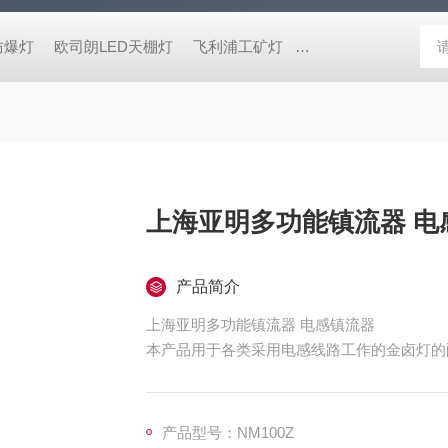
防爆灯
欧司朗LED天棚灯
飞利浦工矿灯
消防应急雷士双头应急灯 L
上海亚明多功能镇流器 电
产品简介
上海亚明多功能镇流器 电感镇流器
本产品用于各类采用电感线路工作的金卤灯的
与式漏磁镇流器相比体积更小，功耗更低，温
产品型号：NM100Z