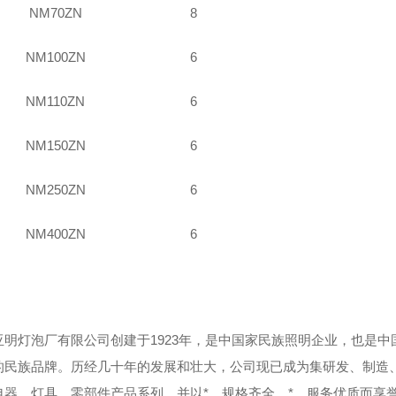
N
M
70ZN
8
N
M
100ZN
6
N
M
110ZN
6
N
M
150ZN
6
N
M
250ZN
6
N
M
400ZN
6
亚明灯泡厂有限公司创建于
1923
年，是中国家民族照明企业，也是中
的民族品牌。历经几十年的发展和壮大，公司现已成为集研发、制造
电器、灯具、零部件产品系列，并以*、规格齐全、*、服务优质而享