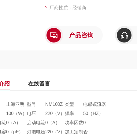
厂商性质：经销商
产品咨询
介绍
在线留言
上海亚明
型号
NM100Z
类型
电感镇流器
100（W）
电压
220（V）
频率
50（HZ）
电流
0（A）
启动电流
0（A）
功率因数
0
电容
0（μF）
灯泡电压
220（V）
加工定制
否