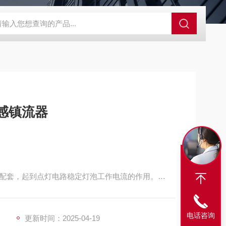
S-ZFZD-E3WSA/XFZ-Y3SSAD
佛山照明LED泛光灯
明欣系
感镇流器
配套，起到点灯电路稳定灯泡工作电流的作用。
升更低。
电话咨询
更新时间：2025-04-19