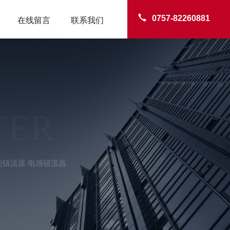
0757-82260881
在线留言
联系我们
TER
能镇流器 电感镇流器