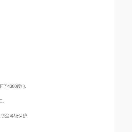
益
下了
4380
度电
证
.
水防尘等级保护