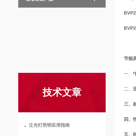
BVP2
BVP28
节能
一、
二、
技术文章
三、
四、
泛光灯照明应用指南
五、