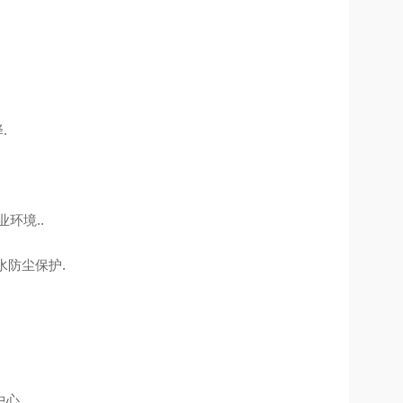
择
.
.
业环境
..
水防尘保护
.
中心