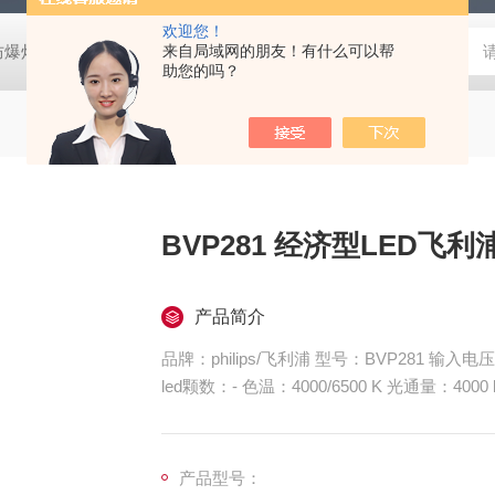
欢迎您！
防爆灯
欧司朗LED天棚灯
来自局域网的朋友！有什么可以帮
飞利浦工矿灯
消防应急雷士双头应急灯 L
助您的吗？
BVP281 经济型LED飞利
产品简介
品牌：philips/飞利浦 型号：
led颗数：- 色温：4000/6500 K 光通量：4
类型：LED泛光灯 显色指数：>8
BVP281 经济型LED飞利浦泛光灯 120W LE
产品型号：