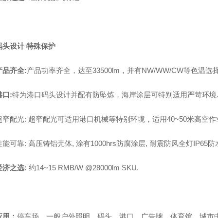
码头设计 特殊保护
产品齐全
:
产品功率齐全，达至
33500lm
，并有
NW/WW/CW
等色温选
港口
:
特为港口码头设计并配有防坠炼，海岸涂层可特别适用严苛环境
超窄配光
:
超窄配光可适用港口机械等特别环境，适用
40~50
米高空作
性能可靠
:
高压铸铝壳体
,
涂有
1000hrs
防腐涂层
,
耐震防风全灯
IP65
防
经济之选
:
约
14~15 RMB/W @28000lm SKU.
应用：
停车场、一般户外照明、码头、港口、广告牌、体育馆、城市