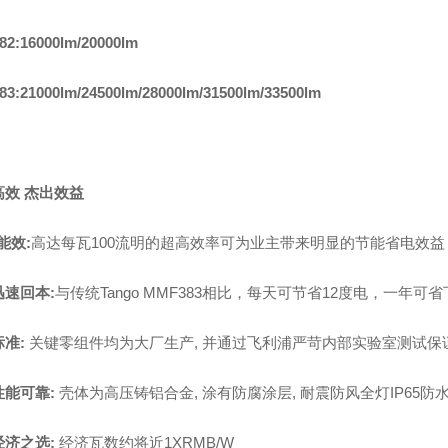
82
:
16000lm/20000lm
3:21000lm/24500lm/28000lm/31500lm/33500lm
高效 杰出效益
*能效
:
高达每瓦
100
流明的超高效率可为业主带来明显的节能省电效
迅速回本
:
与传统
Tango MMF383
相比，每天可节省
12
度电，一年可省
标准
:
关键零组件均为大厂生产
,
并通过飞利浦严苛内部实验室测试保
性能可靠
:
壳体为高压铸铝合金
,
涂有防腐涂层
,
耐震防风全灯
IP65
防
经济之选
:
经济瓦数约将近
1XRMB/W