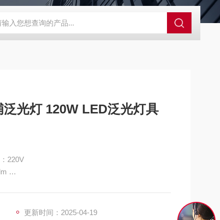
S-ZFZD-E3WSA/XFZ-Y3SSAD
佛山照明LED泛光灯
明欣系
浦泛光灯 120W LED泛光灯具
BVP281 输入电压：220V
000 lm
0 外壳材质：金属
D泛光灯具
更新时间：2025-04-19