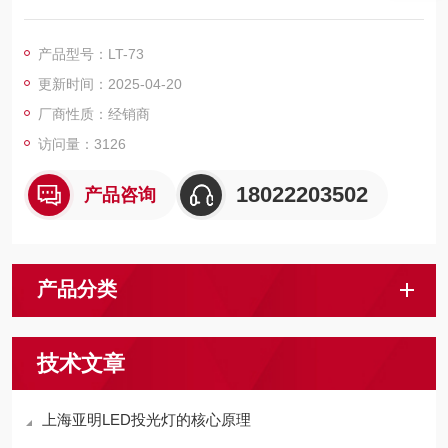
高压压铸铝外壳，喷塑处理，防腐性能。
结构美观，紧凑。耐高温，耐冲击钢化玻璃。
产品型号：LT-73
高亮度反射器，对称配光，光束准确，可调照射角度。
更新时间：2025-04-20
耐热硅橡胶密封圈，密封性能*。
厂商性质：经销商
访问量：3126
18022203502
产品咨询
产品分类
技术文章
上海亚明LED投光灯的核心原理