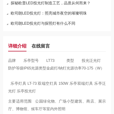
探秘欧普LED投光灯制造工艺，品质从何而来？
欧司朗LED投光灯：照亮城市夜空的璀璨明珠
欧司朗LED投光灯与探照灯有什么不同
详细介绍
在线留言
品牌
乐亭
型号
LT73
类型
投光泛光灯
防护等级
IP65
光源类型
金卤灯/钠灯
光源功率
70-175（W）
乐亭灯具 LT-73 双端空灯具 150W 乐亭双端灯具 乐亭泛
光灯 乐亭投光灯
主要适用范围 公园绿化物、广场小型建筑、商店、展示
厅、博物馆、候车厅等室内外照明