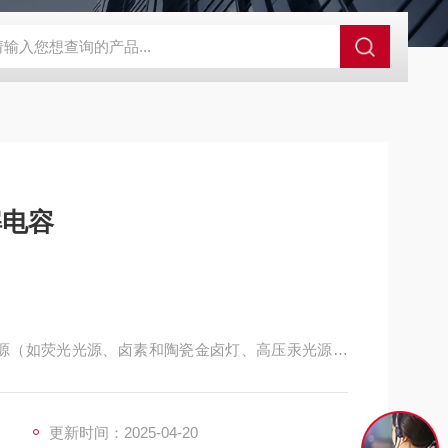
S-ZFZD-E3WSA/XFZ-Y3SSAD
佛山照明LED泛光灯
明欣系
解电容
源（如荧光光源、卤素和陶瓷金卤灯、高压汞光源以
而设计，电源线频率为50或60Hz。这使光源的功率
更新时间：2025-04-20