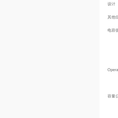
其
Operat