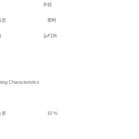
设计 并联
他信息 塑料
电容值
[μF]36
ing Characteristics
容量公差
10 %