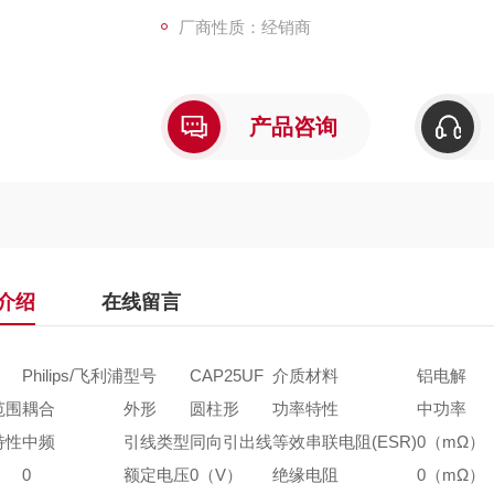
厂商性质：经销商
产品咨询
介绍
在线留言
Philips/飞利浦
型号
CAP25UF
介质材料
铝电解
范围
耦合
外形
圆柱形
功率特性
中功率
特性
中频
引线类型
同向引出线
等效串联电阻(ESR)
0（mΩ）
0
额定电压
0（V）
绝缘电阻
0（mΩ）