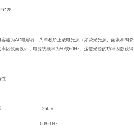
6FO28
电容器为
AC
电容器，为单独矫正放电光源（如荧光光源、卤素和陶瓷
功率因数而设计，电源线频率为
50
或
60Hz
。
这使光源的功率因数获得
特性
线电压
250 V
频率
50/60 Hz