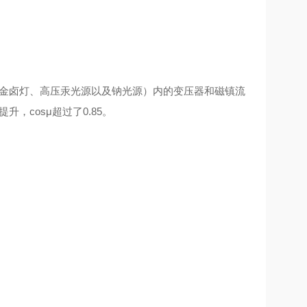
金卤灯、高压汞光源以及钠光源）内的变压器和磁镇流
提升，
cosμ
超过了
0.85
。