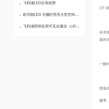
飞利浦LED尖泡优势
CP 3
欧司朗LED 天棚灯照亮大型空间新境界
飞利浦照明应用可见光通信（LiFi）技术，用光传输宽带数据
补充
器的
一般