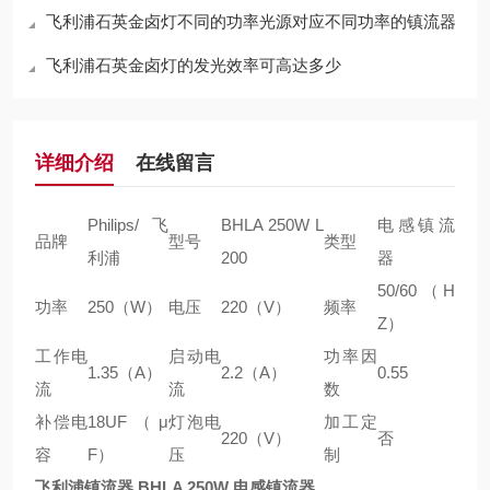
飞利浦石英金卤灯不同的功率光源对应不同功率的镇流器
飞利浦石英金卤灯的发光效率可高达多少
详细介绍
在线留言
Philips/飞
BHLA 250W L
电感镇流
品牌
型号
类型
利浦
200
器
50/60（H
功率
250（W）
电压
220（V）
频率
Z）
工作电
启动电
功率因
1.35（A）
2.2（A）
0.55
流
流
数
补偿电
18UF（μ
灯泡电
加工定
220（V）
否
容
F）
压
制
飞利浦镇流器 BHLA 250W 电感镇流器