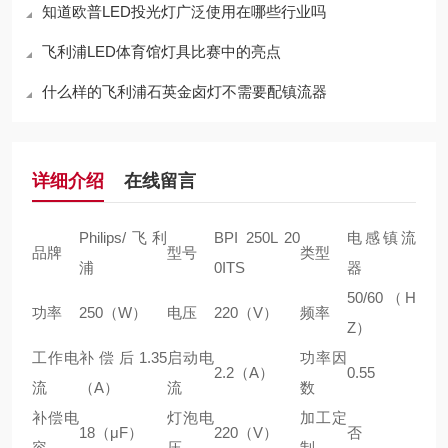
知道欧普LED投光灯广泛使用在哪些行业吗
飞利浦LED体育馆灯具比赛中的亮点
什么样的飞利浦石英金卤灯不需要配镇流器
详细介绍
在线留言
Philips/飞利
BPI 250L 20
电感镇流
品牌
型号
类型
浦
0ITS
器
50/60（H
功率
250（W）
电压
220（V）
频率
Z）
工作电
补偿后1.35
启动电
功率因
2.2（A）
0.55
流
（A）
流
数
补偿电
灯泡电
加工定
18（μF）
220（V）
否
容
压
制