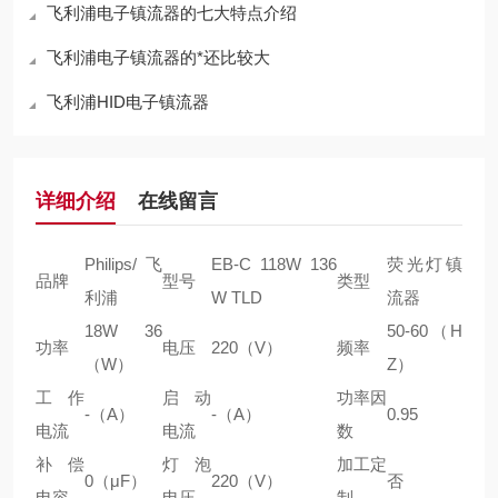
飞利浦电子镇流器的七大特点介绍
飞利浦电子镇流器的*还比较大
飞利浦HID电子镇流器
详细介绍
在线留言
Philips/飞
EB-C 118W 136
荧光灯镇
品牌
型号
类型
利浦
W TLD
流器
18W 36
50-60（H
功率
电压
220（V）
频率
（W）
Z）
工作
启动
功率因
-（A）
-（A）
0.95
电流
电流
数
补偿
灯泡
加工定
0（μF）
220（V）
否
电容
电压
制