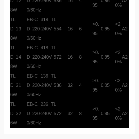
D 1
2
D 220-240V 5
36
16
4
0.95
A2
95
0%
8W
0/60Hz
TL
EB-C 318 TL
>0.
<2
D 1
3
D 220-240V 5
54
16
6
0.95
A2
95
0%
8W
0/60Hz
TL
EB-C 418 TL
>0.
<2
D 1
4
D 220-240V 5
72
16
8
0.95
A2
95
0%
8W
0/60Hz
TL
EB-C 136 TL
>0.
<2
D 3
1
D 220-240V 5
36
32
4
0.95
A2
95
0%
6W
0/60Hz
TL
EB-C 236 TL
>0.
<2
D 3
2
D 220-240V 5
72
32
8
0.95
A2
95
0%
6W
0/60Hz