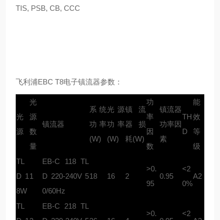
TIS, PSB, CB, CCC
飞利浦EBC T8电子镇流器参数：
光
功
能
系统
光源
镇流
镇流器
光
源
率
TH
效
镇流器
功率
功率
器损
功率因
源
数
因
D
等
(W)
(W)
耗(W)
素
量
数
级
TL
EB-C 118 TL
>0.
<2
D 1
1
D 220-240V 5
18
16
2
0.95
A2
95
0%
8W
0/60Hz
TL
EB-C 218 TL
>0.
<2