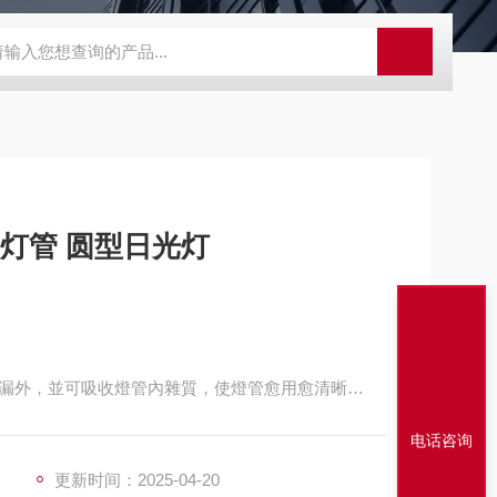
S-ZFZD-E3WSA/XFZ-Y3SSAD
佛山照明LED泛光灯
明欣系
T9灯管 圆型日光灯
漏外，並可吸收燈管內雜質，使燈管愈用愈清晰
一般燈管使用過久的黑化現象
电话咨询
更新时间：2025-04-20