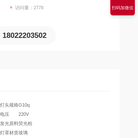
访问量：2778
扫码加微信
18022203502
灯头规格
G10q
电压
220V
发光原料
荧光粉
灯罩材质
玻璃