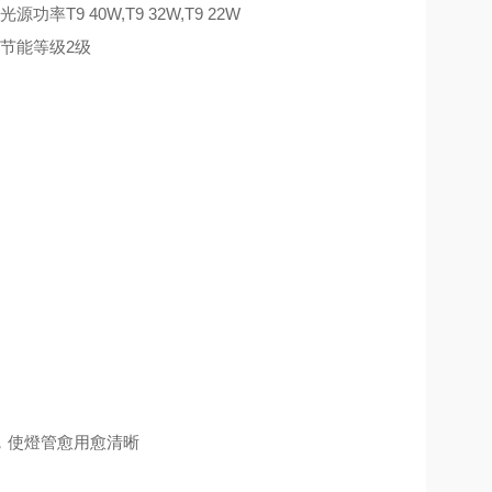
光源功率
T9 40W,T9 32W,T9 22W
节能等级
2级
，使燈管愈用愈清晰