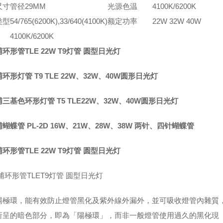
尺寸
管径29MM
光源色温
4100K/6200K
类型
54/765(6200K),33/640(4100K)
额定功率
22W 32W 40W
4100K/6200K
环形管TLE 22W T9灯管 圆型日光灯
环形灯管 T9 TLE 22W、32W、40W圆形日光灯
三基色环形灯管 T5 TLE22W、32W、40W圆形日光灯
蝴蝶管 PL-2D 16W、21W、28W、38W 两针、四针蝴蝶管
环形管TLE 22W T9灯管 圆型日光灯
环形管TLET9灯管 圆型日光灯
陽極環，能有效防止燈管黑化及紫外線外漏外，並可吸收燈管內雜質
所呈的暗色部分，即為「陽極環」，而非一般燈管使用過久的黑化現