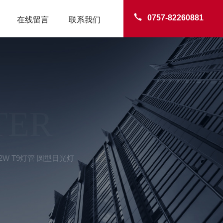
0757-82260881
在线留言
联系我们
TER
2W T9灯管 圆型日光灯