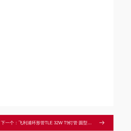
下一个：
飞利浦环形管TLE 32W T9灯管 圆型日光灯