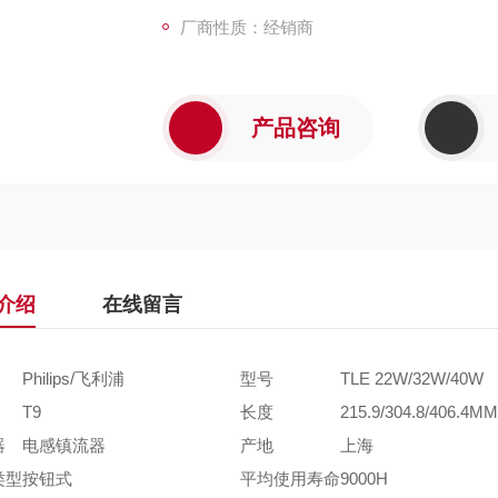
厂商性质：经销商
产品咨询
介绍
在线留言
Philips/飞利浦
型号
TLE 22W/32W/40W
T9
长度
215.9/304.8/406.4MM
器
电感镇流器
产地
上海
类型
按钮式
平均使用寿命
9000H