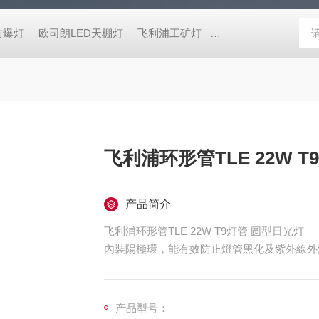
防爆灯
欧司朗LED天棚灯
飞利浦工矿灯
消防应急雷士双头应急灯 L
飞利浦环形管TLE 22W 
产品简介
飞利浦环形管TLE 22W T9灯管 圆型日光灯
內裝陽極環，能有效防止燈管黑化及紫外線外
兩端所呈的暗色部分，即為「陽極環」，而非
产品型号：