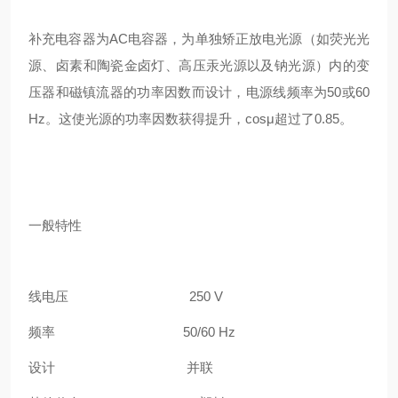
补充电容器为
AC
电容器，为单独矫正放电光源（如荧光光
源、卤素和陶瓷金卤灯、高压汞光源以及钠光源）内的变
压器和磁镇流器的功率因数而设计，电源线频率为
50
或
60
Hz
。
这使光源的功率因数获得提升，
cosμ
超过了
0.85
。
一般特性
线电压
250 V
频率
50/60 Hz
设计 并联