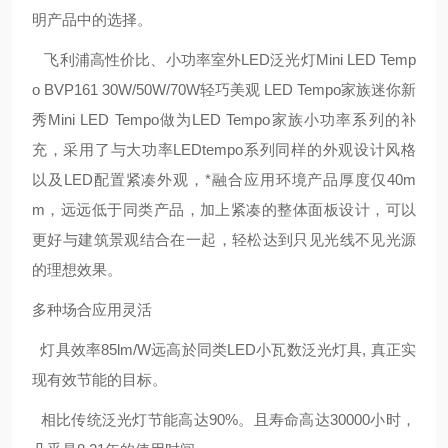
明产品中的选择。
飞利浦高性价比、小功率室外LED泛光灯Mini LED Temp
o BVP161 30W/50W/70W
轻巧美观 LED Tempo家族迷你新
秀
Mini LED Tempo做为LED Tempo家族小功率系列的补
充，采用了与大功
率LEDtempo系列同样的外观设计风格
以及LED配置
紧凑外观，*融合应用环境
产品厚度仅40m
m，远远低于同类产品，加上紧凑的整体面板设计，可
以
更好与建筑景观结合在一起，轻松达到只见光线不见光源
的理想效果。
多种场合应用灵活
灯具效率85lm/W远高於同类LED小瓦数泛光灯具, 真正实
现有效节能的目
标。
相比传统泛光灯节能高达90%。且寿命高达30000小时，