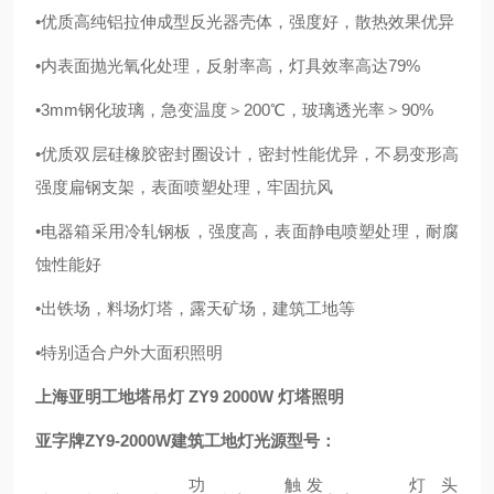
•优质高纯铝拉伸成型反光器壳体，强度好，散热效果优异
•内表面抛光氧化处理，反射率高，灯具效率高达79%
•3mm钢化玻璃，急变温度＞200℃，玻璃透光率＞90%
•优质双层硅橡胶密封圈设计，密封性能优异，不易变形高
强度扁钢支架，表面喷塑处理，牢固抗风
•电器箱采用冷轧钢板，强度高，表面静电喷塑处理，耐腐
蚀性能好
•出铁场，料场灯塔，露天矿场，建筑工地等
•特别适合户外大面积照明
上海亚明工地塔吊灯 ZY9 2000W 灯塔照明
亚字牌ZY9-2000W
建筑工地灯
光源型号：
功
触发
灯头