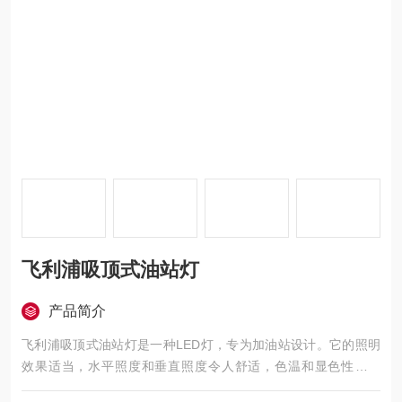
飞利浦吸顶式油站灯
产品简介
飞利浦吸顶式油站灯是一种LED灯，专为加油站设计。它的照明
效果适当，水平照度和垂直照度令人舒适，色温和显色性低眩
光，更安全、专业设计，减少直射眩光，使驾驶更舒适，更安