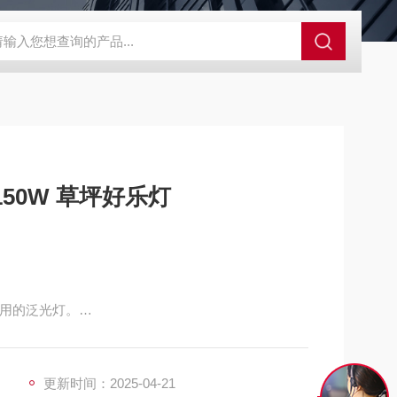
S-ZFZD-E3WSA/XFZ-Y3SSAD
佛山照明LED泛光灯
明欣系
150W 草坪好乐灯
耐用的泛光灯。
更新时间：2025-04-21