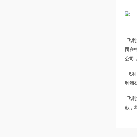
飞利
团在
公司
飞利
利浦
飞利
献，