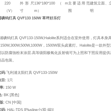
220
外形尺
136*180*100（m
主要适用范
建筑立面、
（V）
寸
m）
围
明
碘钨灯具 QVF133 150W 草坪好乐灯
碘钨灯具 QVF133-150W,
Halolite
系列适合在室外使用，灯具本身具
W,150W,300W,500W,1000W，1500W双头卤素灯。Haloli
覆以防腐蚀粉末涂层.高等级阳极氧化反射镜可为上照和下照应用提供
商品包装。
码:
飞利浦太阳灯具 QVF133-150W
目:
1只
率:
150 W
:
BK [黑色]
版:
CN [中国]
码:
HAL-TDS [Plusline小(双-端)]