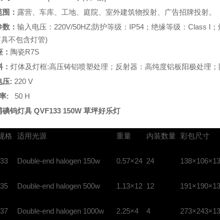
范围：
露营、车库、工地、庭院、室外建筑物投射、广告招牌投射。
参数：
输入电压：220V/50HZ;防护等级：IP54；绝缘等级：Class I；灯管
灯具不包含灯管)
座：
陶瓷R7S
料：
灯体及灯框:高压铸铝喷塑处理；反射器：高纯度铝板阳极处理；
电压:
220 V
率:
50 H
碘钨灯具 QVF133 150W 草坪好乐灯
规格
适用光源
重量
内装数量
彩包尺寸
33
Double-end halogen 150w
0.57×24
24
138×106×1
35
Double-end halogen 500w
1.13×12
12
191×190×1
37
Double-end halogen 1000w
2.25×4
4
273×243×