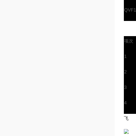
QVF1
项次
1
2
3
4
飞