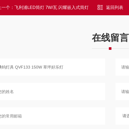
上一个：
飞利浦LED筒灯 7W/瓦 闪耀嵌入式筒灯
返回列表
在线留言