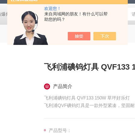
欢迎您！
防爆灯
欧司朗LED天棚灯
来自局域网的朋友！有什么可以帮
飞利浦工矿灯
消防应急雷士双头应急灯 L
助您的吗？
飞利浦碘钨灯具 QVF133 
产品简介
飞利浦碘钨灯具 QVF133 150W 草坪好乐灯
飞利浦QVF碘钨灯具是一款外型紧凑，坚固
它重量轻，外壳采用压铸铝。
产品型号：