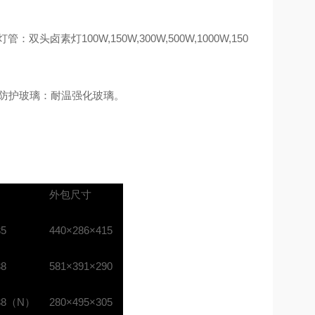
：双头卤素灯100W,150W,300W,500W,1000W,150
防护玻璃：耐温强化玻璃。
外包尺寸
35
440×286×415
38
581×391×290
138（N）
280×495×305