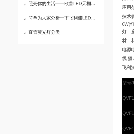
照亮你的生活——欧普LED天棚灯的魅力
应用
技术
简单为大家分析一下飞利浦LED防爆灯的性能
0W(
灯 
直管荧光灯分类
材 
电源
线 频 
飞利浦
型号/
QVF1
QVF1
QVF1