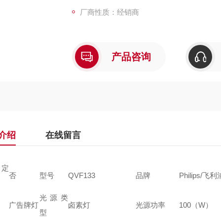
厂商性质：经销商
产品咨询
介绍
在线留言
定
否
型号
QVF133
品牌
Philips/飞利
光源类
广告牌灯
卤素灯
光源功率
100（W）
型