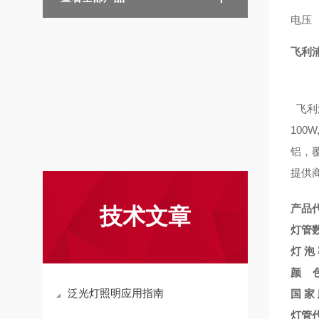
电压
飞利浦
飞利浦
100
铝，
提供
产品代
技术文章
灯管数
灯 泡 
颜 色
泛光灯照明应用指南
国 家 
灯管代