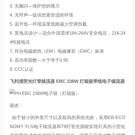
3. 无频闪—保护您的视力
4. 无哼声—提供您更舒适的环境
5. 温升低—环境温度低能减少空调负载
6. 宽电压设计—适合中国需求184-264V安全电压，216-24
4性能电压
7. 符合电磁烦扰（EM）电磁兼容（EMC）标准
8. 高功率因数—大于等于0.95
9. CCC认证
飞利浦荧光灯管镇流器 EBC 236W 灯箱版带线电子镇流器
描述：
由于较小的外形尺寸以及较高的系统光效，采用EB-ECO
NOMY TL%电子镇流器和T8灯管光源能实现灯具的小型化