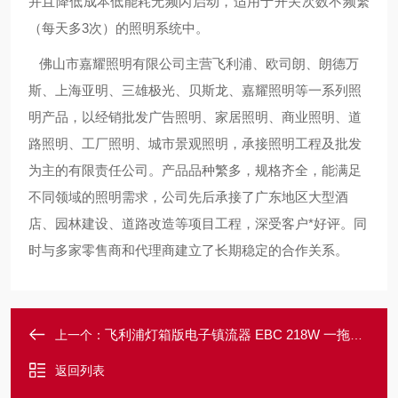
并且降低成本低能耗无频闪启动，适用于开关次数不频繁
（每天多3次）的照明系统中。
佛山市嘉耀照明有限公司主营飞利浦、欧司朗、朗德万
斯、上海亚明、三雄极光、贝斯龙、嘉耀照明等一系列照
明产品，以经销批发广告照明、家居照明、商业照明、道
路照明、工厂照明、城市景观照明，承接照明工程及批发
为主的有限责任公司。产品品种繁多，规格齐全，能满足
不同领域的照明需求，公司先后承接了广东地区大型酒
店、园林建设、道路改造等项目工程，深受客户*好评。同
时与多家零售商和代理商建立了长期稳定的合作关系。
飞利浦灯箱版电子镇流器 EBC 218W 一拖二广告版镇流器
上一个：
返回列表