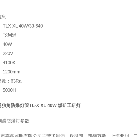
信息
TLX XL 40W/33-640
 飞利浦
 40W
 220V
 4100K
 1200mm
数：63Ra
 5000H
独角防爆灯管TL-X XL 40W 煤矿工矿灯
市嘉耀照明有限公司主营飞利浦、欧司朗、朗德万斯、上海亚明、三