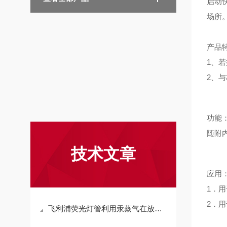
启动
场所
产品
1、
2、
功能
随附
技术文章
应用
1．
2．
飞利浦荧光灯管利用汞蒸气在放电过程中辐射紫外线