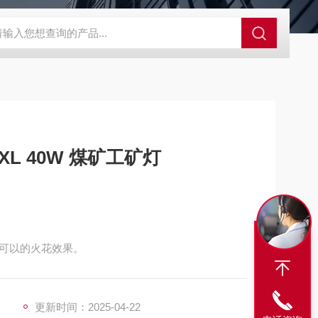
S-ZFZD-E3WSA/XFZ-Y3SSAD
佛山照明LED泛光灯
明欣系
XL 40W 煤矿工矿灯
可以的火花效果。
更新时间：2025-04-22