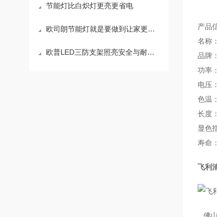
节能灯比白炽灯更亮更省电
产品
欧司朗节能灯就是要做到让家更节能
名称： 
欧普LED三防支架照亮安全与耐用的新纪元
品牌：
功率：
电压：
色温：
长度：
显色指
寿命：
飞利浦
佛山