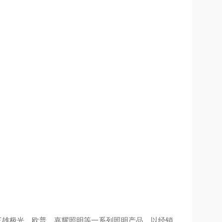
雄极光、欧普、嘉耀照明等一系列照明产品，以经销