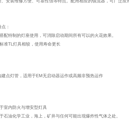
快、安装维修方便、可靠性强等特点。配用相应的镇流器，可广泛应
。
特点：
若搭配特制的灯座使用，可消除启动期间所有可以的火花效果。
与标准TL灯具相较，使用寿命更长
：
内建点灯管，适用于EM无启动器运作或高频非预热运作
：
用于室内防火与增安型灯具
用于石油化学工业，海上，矿井与任何可能出现爆炸性气体之处。