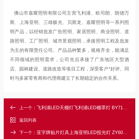
佛山市嘉耀照明有限公司主营飞利浦、欧司朗、朗德万
斯、上海亚明、三雄极光、贝斯龙、嘉耀照明等一系列照
明产品，以经销批发广告照明、家居照明、商业照明、道
路照明、工厂照明、城市景观照明，承接照明工程及批发
为主的有限责任公司。产品品种繁多，规格齐全，能满足
不同领域的照明需求，公司先后承接了广东地区大型酒
店、园林建设、道路改造等项目工程，深受客户*好评。同
时与多家零售商和代理商建立了长期稳定的合作关系。
飞利浦LED天棚灯飞利浦LED棚罩灯 BY718P 135W 169W 203W
上一个：
返回列表
亚字牌贴片灯具上海亚明LED投光灯 ZY609 20W 30W 50W
下一个：