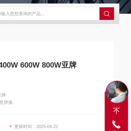
S-ZFZD-E3WSA/XFZ-Y3SSAD
佛山照明LED泛光灯
明欣系
00W 600W 800W亚牌
亚牌
意拼接。
更新时间：2025-04-22