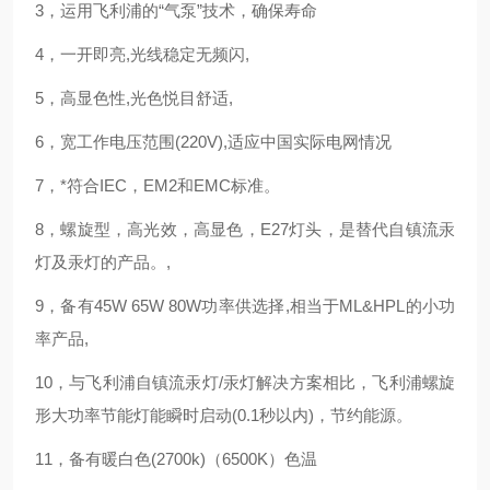
3，运用飞利浦的“气泵”技术，确保寿命
4，一开即亮,光线稳定无频闪,
5，高显色性,光色悦目舒适,
6，宽工作电压范围(220V),适应中国实际电网情况
7，*符合IEC，EM2和EMC标准。
8，螺旋型，高光效，高显色，E27灯头，是替代自镇流汞
灯及汞灯的产品。,
9，备有45W 65W 80W功率供选择,相当于ML&HPL的小功
率产品,
10，与飞利浦自镇流汞灯/汞灯解决方案相比，飞利浦螺旋
形大功率节能灯能瞬时启动(0.1秒以内)，节约能源。
11，备有暖白色(2700k)（6500K）色温