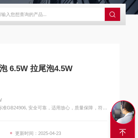
S-ZFZD-E3WSA/XFZ-Y3SSAD
佛山照明LED泛光灯
明欣系
 6.5W 拉尾泡4.5W
W
准GB24906, 安全可靠，适用放心，质量保障，符合
更新时间：2025-04-23