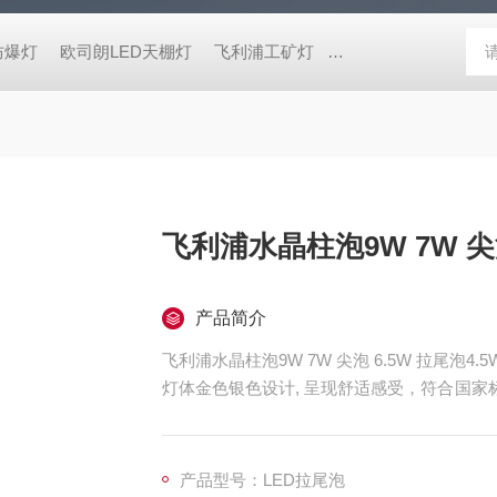
防爆灯
欧司朗LED天棚灯
飞利浦工矿灯
消防应急雷士双头应急灯 L
飞利浦水晶柱泡9W 7W 尖泡
产品简介
飞利浦水晶柱泡9W 7W 尖泡 6.5W 拉尾泡4.5
灯体金色银色设计, 呈现舒适感受，符合国家标
IEC62471光生物安全无危害, 保护用眼安全。
产品型号：LED拉尾泡