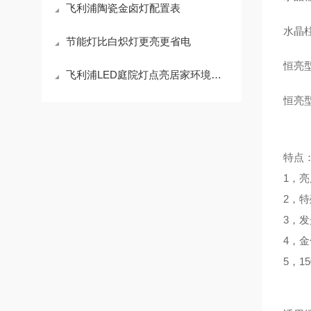
飞利浦陶瓷金卤灯配置表
水晶柱泡
节能灯比白炽灯更亮更省电
恒亮型
飞利浦LED庭院灯点亮居家环境的艺术之光
恒亮型
特点
1，亮
2，
3，发
4，
5，1