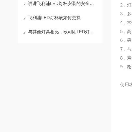
讲讲飞利浦LED灯杯安装的安全注意事项
2，
3，
飞利浦LED灯杯该如何更换
4，常
5，
与其他灯具相比，欧司朗LED灯杯有哪些特点?
6，
7，
8，寿
9，改
使用