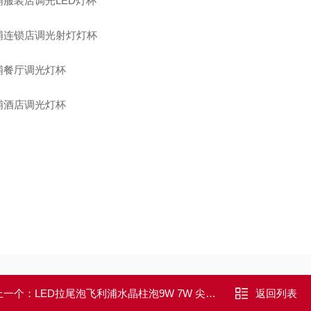
浦服装店调光LED灯杯
浦连锁店调光射灯灯杯
浦餐厅调光灯杯
浦酒店调光灯杯
上一个：
LED拉尾泡飞利浦水晶柱泡9W 7W 尖泡 6.5W 拉尾泡4.5W
返回列表