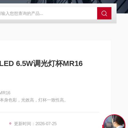
S-ZFZD-E3WSA/XFZ-Y3SSAD
佛山照明LED泛光灯
明欣系
LED 6.5W调光灯杯MR16
MR16
体本身色彩，光效高，灯杯一致性高。
更新时间：2026-07-25