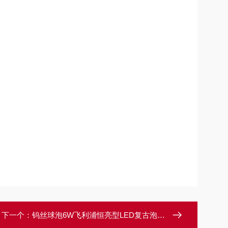
下一个：
钨丝球泡6W飞利浦恒亮型LED复古泡LEDClassic 4W A60