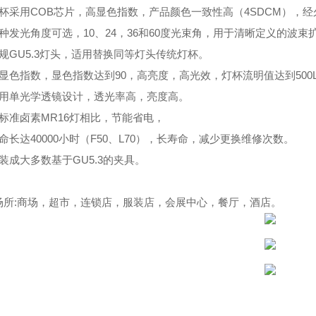
灯杯采用COB芯片，高显色指数，产品颜色一致性高（4SDCM），经
多种发光角度可选，10、24，36和60度光束角，用于清晰定义的波
规GU5.3灯头，适用替换同等灯头传统灯杯。
高显色指数，显色指数达到90，高亮度，高光效，灯杯流明值达到500
采用单光学透镜设计，透光率高，亮度高。
与标准卤素MR16灯相比，节能省电，
命长达40000小时（F50、L70），长寿命，减少更换维修次数。
装成大多数基于GU5.3的夹具
。
场所:商场，超市，连锁店，服装店，会展中心，餐厅，酒店。