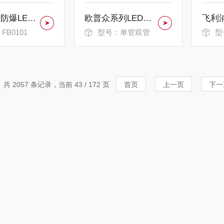
佛山照明防爆LED投光灯 50W 80W 100W 120W
欧普众系列LED空支架 T8 1.2米 平盖 带罩
FB0101
型号：单管双管
型号
共 2057 条记录，当前 43 / 172 页
首页
上一页
下一