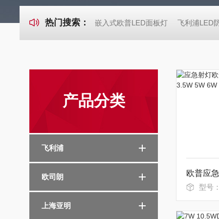
热门搜索：
嵌入式欧普LED面板灯
飞利浦LED
产品分类
飞利浦
欧司朗
型号
上海亚明