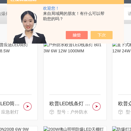
欢迎您！
防爆灯
欧司朗LED天棚灯
来自局域网的朋友！有什么可以帮
飞利浦工矿灯
消防应急雷士双头应急灯 L
助您的吗？
欧普应急LED筒灯 3.5W 5W 6W 8.5W
欧普LED线条灯 B01 3W 6W 12W 1000MM
：应急射灯
型号：户外防水
型