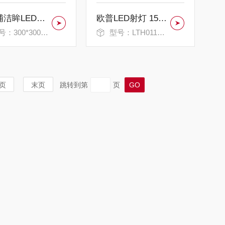
飞利浦洁眸LED平板灯 RC049B 14W 24W
欧普LED射灯 15W 灵月II天花灯 24W
：300*300*600MM
型号：LTH011501
页
末页
跳转到第
页