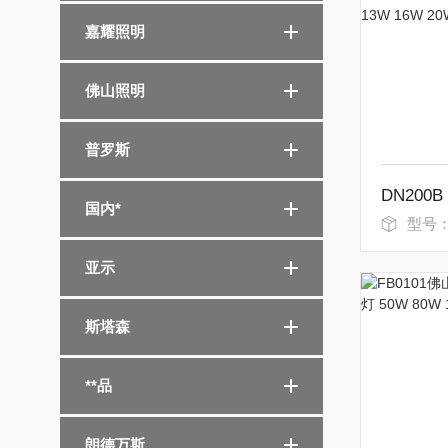
嘉耀照明
佛山照明
普罗斯
国内*
型号：7
亚示
斯塔森
**品
朗德万斯