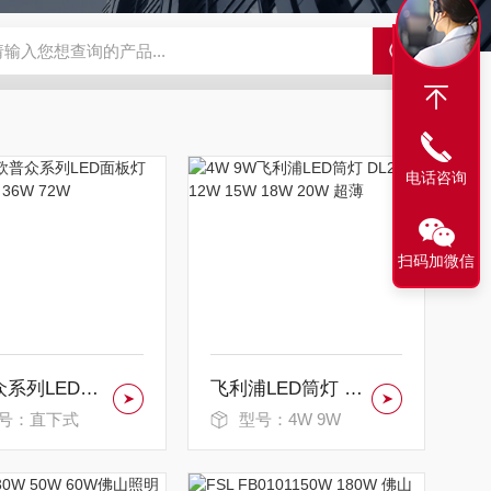
S-ZFZD-E3WSA/XFZ-Y3SSAD
佛山照明LED泛光灯
明欣系
电话咨询
扫码加微信
欧普众系列LED面板灯 12W 24W 36W 72W
飞利浦LED筒灯 DL252 12W 15W 18W 20W 超薄
号：直下式
型号：4W 9W